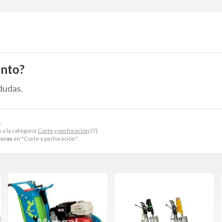
ento?
dudas.
.
a la categoría
Corte y perforación
(7).
oras
en "Corte y perforación".