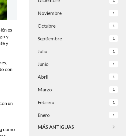
Diciembre
1
Noviembre
1
Octubre
1
ién es
ego y
Septiembre
1
te y
Julio
1
res,
Junio
1
do con
Abril
1
Marzo
1
Febrero
1
 con un
Enero
1
MÁS ANTIGUAS
a
como
rme