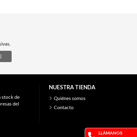
ivas.
E
NUESTRA TIENDA
n stock de
Quiénes somos
resas del
Contacto
LLÁMANOS