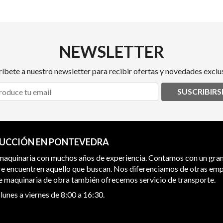
NEWSLETTER
ríbete a nuestro newsletter para recibir ofertas y novedades exclus
SUSCRIBIRS
RUCCIÓN EN PONTEVEDRA
 maquinaria con muchos años de experiencia. Contamos con un gra
re encuentren aquello que buscan. Nos diferenciamos de otras emp
 de maquinaria de obra también ofrecemos servicio de transporte.
lunes a viernes de 8:00 a 16:30.