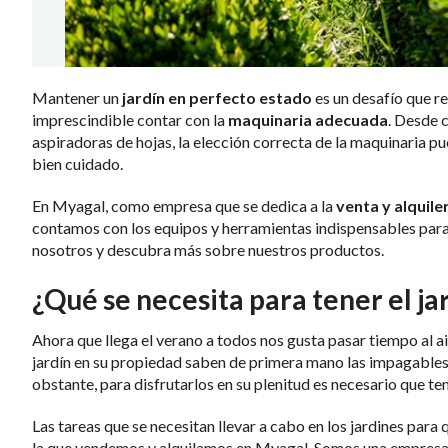
Mantener un
jardín en perfecto estado
es un desafío que r
imprescindible contar con la
maquinaria adecuada
. Desde 
aspiradoras de hojas, la elección correcta de la maquinaria p
bien cuidado.
En Myagal, como empresa que se dedica a la
venta y alquile
contamos con los equipos y herramientas indispensables para 
nosotros y descubra más sobre nuestros productos.
¿Qué se necesita para tener el ja
Ahora que llega el verano a todos nos gusta pasar tiempo al a
jardín en su propiedad saben de primera mano las impagables
obstante, para disfrutarlos en su plenitud es necesario que te
Las tareas que se necesitan llevar a cabo en los jardines para
la que vendemos y alquilamos en Myagal. Somos una empresa