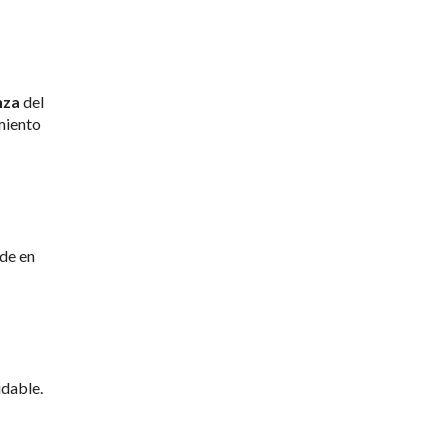
nza
del
imiento
ude en
udable.