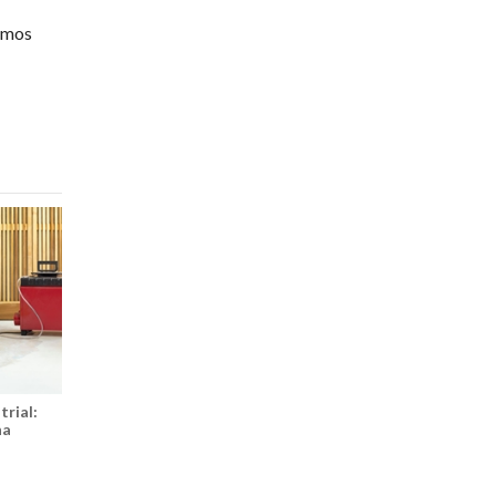
remos
trial:
na