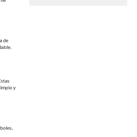
a de
dable.
Estas
limpio y
rboles,