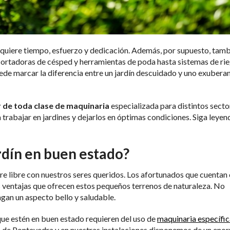
equiere tiempo, esfuerzo y dedicación. Además, por supuesto, tamb
cortadoras de césped y herramientas de poda hasta sistemas de ri
uede marcar la diferencia entre un jardín descuidado y uno exuberan
r de toda clase de maquinaria
especializada para distintos secto
trabajar en jardines y dejarlos en óptimas condiciones. Siga leyen
rdín en buen estado?
ire libre con nuestros seres queridos. Los afortunados que cuentan
 ventajas que ofrecen estos pequeños terrenos de naturaleza. No
ngan un aspecto bello y saludable.
 que estén en buen estado requieren del uso de
maquinaria específic
 de Pontevedra y en nuestras instalaciones disponemos de un eno